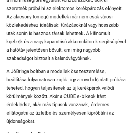
a finom rásegítés egyaránt vonzza azokat, akik ki
szeretnék próbálni az elektomos kerékpározás előnyeit.
Az alacsony tömegű modellek már nem csak városi
közlekedéshez ideálisak: túrázásoknál vagy hosszabb
utak során is hasznos társak lehetnek. A kifinomult
kijelzők és a nagy kapacitású akkumulátorok segítségével
a hatótáv jelentősen bővült, ami még nagyobb
szabadságot biztosít a kalandvágyóknak.
A JóBringa boltban a modellek összeszerelése,
beállítása folyamatosan zajlik, így a rövid idő alatt próbára
teheted, hogyan teljesítenek az új kerékpárok valódi
körülmények között. Akár a CUBE e-bikeok iránt
érdeklődsz, akár más típusok vonzanak, érdemes
ellátogatni az üzletbe és személyesen kipróbálni az
újdonságokat.