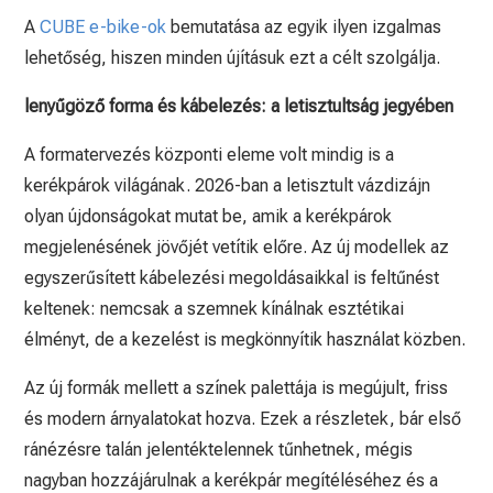
A
CUBE e-bike-ok
bemutatása az egyik ilyen izgalmas
lehetőség, hiszen minden újításuk ezt a célt szolgálja.
lenyűgöző forma és kábelezés: a letisztultság jegyében
A formatervezés központi eleme volt mindig is a
kerékpárok világának. 2026-ban a letisztult vázdizájn
olyan újdonságokat mutat be, amik a kerékpárok
megjelenésének jövőjét vetítik előre. Az új modellek az
egyszerűsített kábelezési megoldásaikkal is feltűnést
keltenek: nemcsak a szemnek kínálnak esztétikai
élményt, de a kezelést is megkönnyítik használat közben.
Az új formák mellett a színek palettája is megújult, friss
és modern árnyalatokat hozva. Ezek a részletek, bár első
ránézésre talán jelentéktelennek tűnhetnek, mégis
nagyban hozzájárulnak a kerékpár megítéléséhez és a