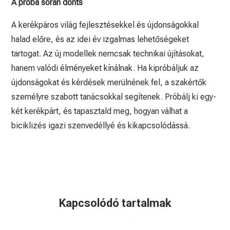
A próba során dönts
A kerékpáros világ fejlesztésekkel és újdonságokkal
halad előre, és az idei év izgalmas lehetőségeket
tartogat. Az új modellek nemcsak technikai újításokat,
hanem valódi élményeket kínálnak. Ha kipróbáljuk az
újdonságokat és kérdések merülnének fel, a szakértők
személyre szabott tanácsokkal segítenek. Próbálj ki egy-
két kerékpárt, és tapasztald meg, hogyan válhat a
biciklizés igazi szenvedéllyé és kikapcsolódássá.
Kapcsolódó tartalmak