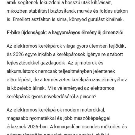
amik segítenek leküzdeni a hosszú utak kihívásait,
miközben stabilitást biztosítanak murvás és földes utakon
is. Emellett aszfalton is sima, könnyed gurulást kínálnak.
E-bike újdonságok: a hagyományos élmény új dimenziói
Az elektromos kerékpárok világa gyors ütemben fejlődik,
és 2026 egyre inkább a kerékpárosok igényeire szabott
fejlesztésekkel gazdagodik. Az új motorok és
akkumulátorok nemcsak teljesítményben jelentenek
előrelépést, de a természetes kerékpározás élményéhez
is közelebb állnak. Mi a véleményed az elektromos
kerékpárok gyors növekedéséről a piacon?
Az elektromos kerékpárok modern motorokkal,
magasabb nyomatékkal és jobb mászóképséggel
érkeznek 2026-ban. A kimagaslóan csendes működés és