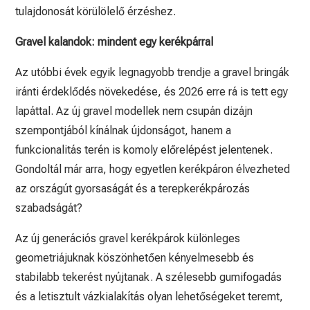
tulajdonosát körülölelő érzéshez.
Gravel kalandok: mindent egy kerékpárral
Az utóbbi évek egyik legnagyobb trendje a gravel bringák
iránti érdeklődés növekedése, és 2026 erre rá is tett egy
lapáttal. Az új gravel modellek nem csupán dizájn
szempontjából kínálnak újdonságot, hanem a
funkcionalitás terén is komoly előrelépést jelentenek.
Gondoltál már arra, hogy egyetlen kerékpáron élvezheted
az országút gyorsaságát és a terepkerékpározás
szabadságát?
Az új generációs gravel kerékpárok különleges
geometriájuknak köszönhetően kényelmesebb és
stabilabb tekerést nyújtanak. A szélesebb gumifogadás
és a letisztult vázkialakítás olyan lehetőségeket teremt,