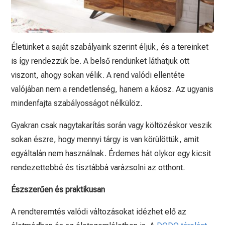
Életünket a saját szabályaink szerint éljük, és a tereinket
is így rendezzük be. A belső rendünket láthatjuk ott
viszont, ahogy sokan vélik. A rend valódi ellentéte
valójában nem a rendetlenség, hanem a káosz. Az ugyanis
mindenfajta szabályosságot nélkülöz.
Gyakran csak nagytakarítás során vagy költözéskor veszik
sokan észre, hogy mennyi tárgy is van körülöttük, amit
egyáltalán nem használnak. Érdemes hát olykor egy kicsit
rendezettebbé és tisztábbá varázsolni az otthont.
Észszerűen és praktikusan
A rendteremtés valódi változásokat idézhet elő az