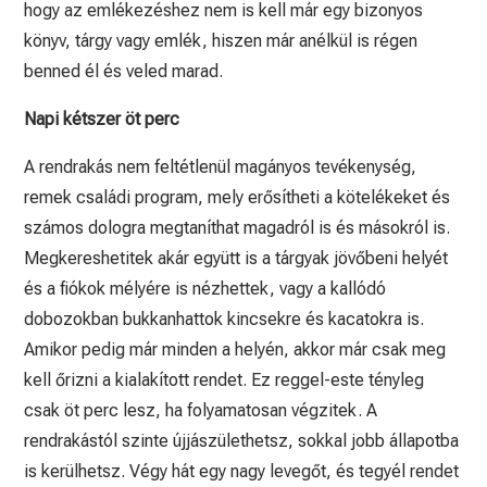
hogy az emlékezéshez nem is kell már egy bizonyos
könyv, tárgy vagy emlék, hiszen már anélkül is régen
benned él és veled marad.
Napi kétszer öt perc
A rendrakás nem feltétlenül magányos tevékenység,
remek családi program, mely erősítheti a kötelékeket és
számos dologra megtaníthat magadról is és másokról is.
Megkereshetitek akár együtt is a tárgyak jövőbeni helyét
és a fiókok mélyére is nézhettek, vagy a kallódó
dobozokban bukkanhattok kincsekre és kacatokra is.
Amikor pedig már minden a helyén, akkor már csak meg
kell őrizni a kialakított rendet. Ez reggel-este tényleg
csak öt perc lesz, ha folyamatosan végzitek. A
rendrakástól szinte újjászülethetsz, sokkal jobb állapotba
is kerülhetsz. Végy hát egy nagy levegőt, és tegyél rendet