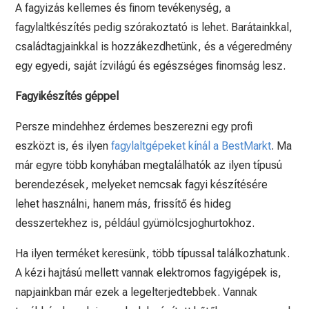
A fagyizás kellemes és finom tevékenység, a
fagylaltkészítés pedig szórakoztató is lehet. Barátainkkal,
családtagjainkkal is hozzákezdhetünk, és a végeredmény
egy egyedi, saját ízvilágú és egészséges finomság lesz.
Fagyikészítés géppel
Persze mindehhez érdemes beszerezni egy profi
eszközt is, és ilyen
fagylaltgépeket kínál a BestMarkt
. Ma
már egyre több konyhában megtalálhatók az ilyen típusú
berendezések, melyeket nemcsak fagyi készítésére
lehet használni, hanem más, frissítő és hideg
desszertekhez is, például gyümölcsjoghurtokhoz.
Ha ilyen terméket keresünk, több típussal találkozhatunk.
A kézi hajtású mellett vannak elektromos fagyigépek is,
napjainkban már ezek a legelterjedtebbek. Vannak