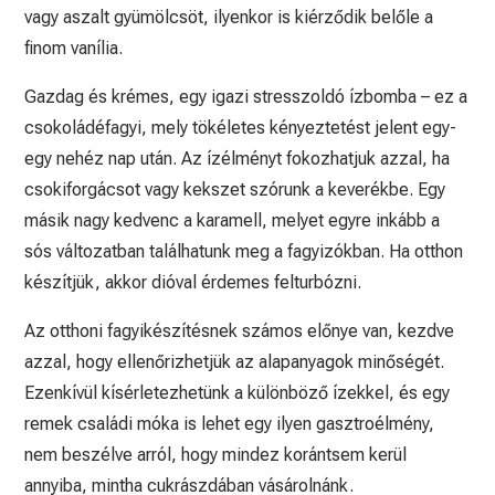
vagy aszalt gyümölcsöt, ilyenkor is kiérződik belőle a
finom vanília.
Gazdag és krémes, egy igazi stresszoldó ízbomba – ez a
csokoládéfagyi, mely tökéletes kényeztetést jelent egy-
egy nehéz nap után. Az ízélményt fokozhatjuk azzal, ha
csokiforgácsot vagy kekszet szórunk a keverékbe. Egy
másik nagy kedvenc a karamell, melyet egyre inkább a
sós változatban találhatunk meg a fagyizókban. Ha otthon
készítjük, akkor dióval érdemes felturbózni.
Az otthoni fagyikészítésnek számos előnye van, kezdve
azzal, hogy ellenőrizhetjük az alapanyagok minőségét.
Ezenkívül kísérletezhetünk a különböző ízekkel, és egy
remek családi móka is lehet egy ilyen gasztroélmény,
nem beszélve arról, hogy mindez korántsem kerül
annyiba, mintha cukrászdában vásárolnánk.