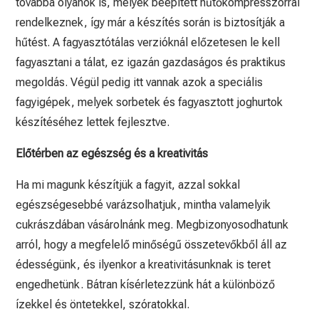
továbbá olyanok is, melyek beépített hűtőkompresszorral
rendelkeznek, így már a készítés során is biztosítják a
hűtést. A fagyasztótálas verzióknál előzetesen le kell
fagyasztani a tálat, ez igazán gazdaságos és praktikus
megoldás. Végül pedig itt vannak azok a speciális
fagyigépek, melyek sorbetek és fagyasztott joghurtok
készítéséhez lettek fejlesztve.
Előtérben az egészség és a kreativitás
Ha mi magunk készítjük a fagyit, azzal sokkal
egészségesebbé varázsolhatjuk, mintha valamelyik
cukrászdában vásárolnánk meg. Megbizonyosodhatunk
arról, hogy a megfelelő minőségű összetevőkből áll az
édességünk, és ilyenkor a kreativitásunknak is teret
engedhetünk. Bátran kísérletezzünk hát a különböző
ízekkel és öntetekkel, szóratokkal.