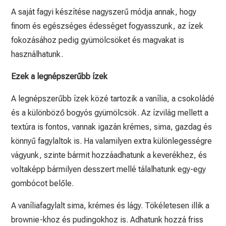
A saját fagyi készítése nagyszerű módja annak, hogy
finom és egészséges édességet fogyasszunk, az ízek
fokozásához pedig gyümölcsöket és magvakat is
használhatunk.
Ezek a legnépszerűbb ízek
A legnépszerűbb ízek közé tartozik a vanília, a csokoládé
és a különböző bogyós gyümölcsök. Az ízvilág mellett a
textúra is fontos, vannak igazán krémes, sima, gazdag és
könnyű fagylaltok is. Ha valamilyen extra különlegességre
vágyunk, szinte bármit hozzáadhatunk a keverékhez, és
voltaképp bármilyen desszert mellé tálalhatunk egy-egy
gombócot belőle.
A vaníliafagylalt sima, krémes és lágy. Tökéletesen illik a
brownie-khoz és pudingokhoz is. Adhatunk hozzá friss