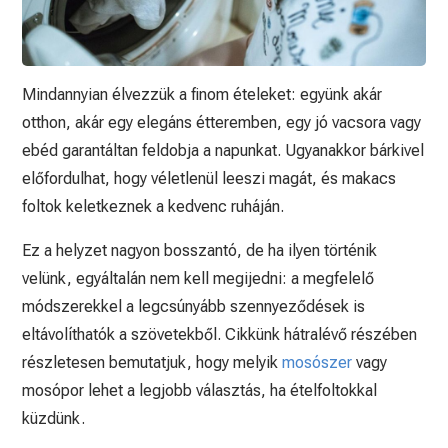
Mindannyian élvezzük a finom ételeket: együnk akár
otthon, akár egy elegáns étteremben, egy jó vacsora vagy
ebéd garantáltan feldobja a napunkat. Ugyanakkor bárkivel
előfordulhat, hogy véletlenül leeszi magát, és makacs
foltok keletkeznek a kedvenc ruháján.
Ez a helyzet nagyon bosszantó, de ha ilyen történik
velünk, egyáltalán nem kell megijedni: a megfelelő
módszerekkel a legcsúnyább szennyeződések is
eltávolíthatók a szövetekből. Cikkünk hátralévő részében
részletesen bemutatjuk, hogy melyik
mosószer
vagy
mosópor lehet a legjobb választás, ha ételfoltokkal
küzdünk.