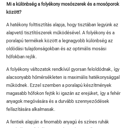
Mi a különbség a folyékony mosószerek és a mosóporok
között?
A hatékony folttisztítás alapja, hogy tisztában legyünk az
alapvető tisztítószerek működésével. A folyékony és a
poralapú termékek között a legnagyobb különbség az
oldódási tulajdonságokban és az optimális mosási
hőfokban rejlik.
A folyékony változatok rendkívül gyorsan feloldódnak, így
alacsonyabb hőmérsékleten is maximális hatékonysággal
működnek. Ezzel szemben a poralapú készítmények
magasabb hőfokon fejtik ki igazán az erejüket, így a fehér
anyagok megóvására és a durvább szennyeződések
fellazítására alkalmasak.
A fentiek alapján a finomabb anyagú és színes ruhák