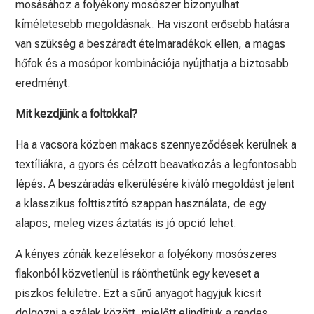
mosásához a folyékony mosószer bizonyulhat
kíméletesebb megoldásnak. Ha viszont erősebb hatásra
van szükség a beszáradt ételmaradékok ellen, a magas
hőfok és a mosópor kombinációja nyújthatja a biztosabb
eredményt.
Mit kezdjünk a foltokkal?
Ha a vacsora közben makacs szennyeződések kerülnek a
textíliákra, a gyors és célzott beavatkozás a legfontosabb
lépés. A beszáradás elkerülésére kiváló megoldást jelent
a klasszikus folttisztító szappan használata, de egy
alapos, meleg vizes áztatás is jó opció lehet.
A kényes zónák kezelésekor a folyékony mosószeres
flakonból közvetlenül is ráönthetünk egy keveset a
piszkos felületre. Ezt a sűrű anyagot hagyjuk kicsit
dolgozni a szálak között, mielőtt elindítjuk a rendes