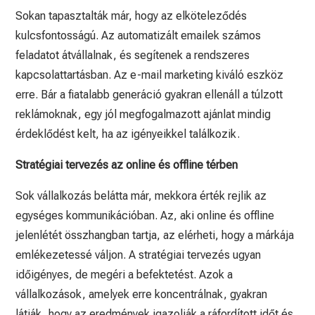
Sokan tapasztalták már, hogy az elköteleződés
kulcsfontosságú. Az automatizált emailek számos
feladatot átvállalnak, és segítenek a rendszeres
kapcsolattartásban. Az e-mail marketing kiváló eszköz
erre. Bár a fiatalabb generáció gyakran ellenáll a túlzott
reklámoknak, egy jól megfogalmazott ajánlat mindig
érdeklődést kelt, ha az igényeikkel találkozik.
Stratégiai tervezés az online és offline térben
Sok vállalkozás belátta már, mekkora érték rejlik az
egységes kommunikációban. Az, aki online és offline
jelenlétét összhangban tartja, az elérheti, hogy a márkája
emlékezetessé váljon. A stratégiai tervezés ugyan
időigényes, de megéri a befektetést. Azok a
vállalkozások, amelyek erre koncentrálnak, gyakran
látják, hogy az eredmények igazolják a ráfordított időt és