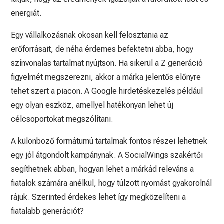
energiát.
Egy vállalkozásnak okosan kell felosztania az
erőforrásait, de néha érdemes befektetni abba, hogy
színvonalas tartalmat nyújtson. Ha sikerül a Z generáció
figyelmét megszerezni, akkor a márka jelentős előnyre
tehet szert a piacon. A Google hirdetéskezelés például
egy olyan eszköz, amellyel hatékonyan lehet új
célcsoportokat megszólítani.
A különböző formátumú tartalmak fontos részei lehetnek
egy jól átgondolt kampánynak. A SocialWings szakértői
segíthetnek abban, hogyan lehet a márkád releváns a
fiatalok számára anélkül, hogy túlzott nyomást gyakorolnál
rájuk. Szerinted érdekes lehet így megközelíteni a
fiatalabb generációt?