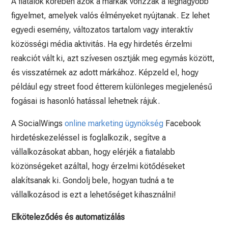
A fiatalok körében azok a márkák vonzzák a legnagyobb
figyelmet, amelyek valós élményeket nyújtanak. Ez lehet
egyedi esemény, változatos tartalom vagy interaktív
közösségi média aktivitás. Ha egy hirdetés érzelmi
reakciót vált ki, azt szívesen osztják meg egymás között,
és visszatérnek az adott márkához. Képzeld el, hogy
például egy street food étterem különleges megjelenésű
fogásai is hasonló hatással lehetnek rájuk.
A SocialWings
online marketing ügynökség
Facebook
hirdetéskezeléssel is foglalkozik, segítve a
vállalkozásokat abban, hogy elérjék a fiatalabb
közönségeket azáltal, hogy érzelmi kötődéseket
alakítsanak ki. Gondolj bele, hogyan tudná a te
vállalkozásod is ezt a lehetőséget kihasználni!
Elköteleződés és automatizálás