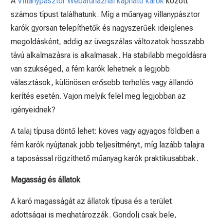
A
Villanypásztor Webáruháznál kapható karók
között
számos típust találhatunk. Míg a műanyag villanypásztor
karók gyorsan telepíthetők és nagyszerűek ideiglenes
megoldásként, addig az üvegszálas változatok hosszabb
távú alkalmazásra is alkalmasak. Ha stabilabb megoldásra
van szükséged, a fém karók lehetnek a legjobb
választások, különösen erősebb terhelés vagy állandó
kerítés esetén. Vajon melyik felel meg legjobban az
igényeidnek?
A talaj típusa döntő lehet: köves vagy agyagos földben a
fém karók nyújtanak jobb teljesítményt, míg lazább talajra
a taposással rögzíthető műanyag karók praktikusabbak.
Magasság és állatok
A karó magasságát az állatok típusa és a terület
adottságai is meghatározzák. Gondolj csak bele,