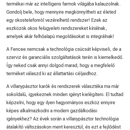
termékei már az intelligens farmok világába kalauzolnak.
Gondolj bele, hogy mennyire megkönnyítheti az életed
egy okostelefonról vezérelhető rendszer! Ezek az
eszközök okos felügyeleti rendszereket kínálnak,
amelyek akár felhőalapú megoldásokat is integrálnak!
A Fencee nemcsak a technológia csúcsát képviseli, de a
szerviz és garanciális szolgáltatások terén is kiemelkedő.
Így neked csak annyi dolgod marad, hogy a megfelelő
terméket válaszd ki az állattartási céljaidhoz.
A villanypásztor karók és rendszerek választéka ma már
sokoldalú, igyekeznek minden igényt kielégíteni. El tudtad
képzelni, hogy egy ilyen hagyományos eszköz ennyire
képes alkalmazkodni a modern gazdálkodási
igényekhez? Az évek során a villanypásztor technológia
átalakító változásokon ment keresztül, és ezt a fejlődést