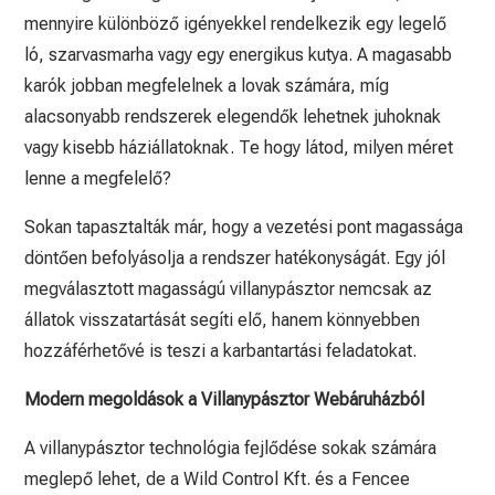
mennyire különböző igényekkel rendelkezik egy legelő
ló, szarvasmarha vagy egy energikus kutya. A magasabb
karók jobban megfelelnek a lovak számára, míg
alacsonyabb rendszerek elegendők lehetnek juhoknak
vagy kisebb háziállatoknak. Te hogy látod, milyen méret
lenne a megfelelő?
Sokan tapasztalták már, hogy a vezetési pont magassága
döntően befolyásolja a rendszer hatékonyságát. Egy jól
megválasztott magasságú villanypásztor nemcsak az
állatok visszatartását segíti elő, hanem könnyebben
hozzáférhetővé is teszi a karbantartási feladatokat.
Modern megoldások a Villanypásztor Webáruházból
A villanypásztor technológia fejlődése sokak számára
meglepő lehet, de a Wild Control Kft. és a Fencee