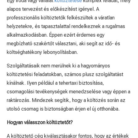
Egy iroda vagy vállalat
költöztetése
komplex feladat, mely
alapos tervezést és előkészítést igényel. A
professzionális költöztetők felkészültek a váratlan
helyzetekre, és tapasztalattal rendelkeznek a rugalmas
alkalmazkodásban. Éppen ezért érdemes egy
megbízható szakértőt választani, aki segít az idő- és
költséghatékony lebonyolításban.
Szolgáltatásaik nem merülnek ki a hagyományos
költöztetési feladatokban, számos plusz szolgáltatást
kínálnak. Ilyen például a tehertaxi biztosítása,
csomagolási tevékenységek menedzselése vagy éppen a
raktározás. Mindezek segítik, hogy a költözés során az
utolsó csomag is biztonságban érjen el új otthonába.
Hogyan válasszon költöztetőt?
A költöztető cég kiválasztásakor fontos, hogy az értékek