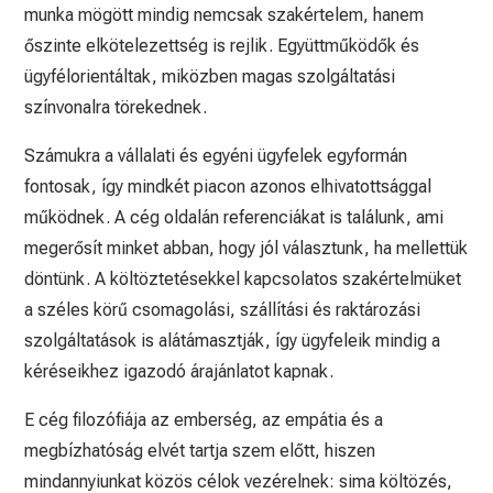
munka mögött mindig nemcsak szakértelem, hanem
őszinte elkötelezettség is rejlik. Együttműködők és
ügyfélorientáltak, miközben magas szolgáltatási
színvonalra törekednek.
Számukra a vállalati és egyéni ügyfelek egyformán
fontosak, így mindkét piacon azonos elhivatottsággal
működnek. A cég oldalán referenciákat is találunk, ami
megerősít minket abban, hogy jól választunk, ha mellettük
döntünk. A költöztetésekkel kapcsolatos szakértelmüket
a széles körű csomagolási, szállítási és raktározási
szolgáltatások is alátámasztják, így ügyfeleik mindig a
kéréseikhez igazodó árajánlatot kapnak.
E cég filozófiája az emberség, az empátia és a
megbízhatóság elvét tartja szem előtt, hiszen
mindannyiunkat közös célok vezérelnek: sima költözés,