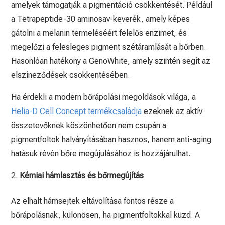
amelyek támogatják a pigmentáció csökkentését. Például
a Tetrapeptide-30 aminosav-keverék, amely képes
gátolni a melanin termeléséért felelős enzimet, és
megelőzi a felesleges pigment szétáramlását a bőrben.
Hasonlóan hatékony a GenoWhite, amely szintén segít az
elszíneződések csökkentésében.
Ha érdekli a modern bőrápolási megoldások világa, a
Helia-D Cell Concept termékcsaládja
ezeknek az aktív
összetevőknek köszönhetően nem csupán a
pigmentfoltok halványításában hasznos, hanem anti-aging
hatásuk révén bőre megújulásához is hozzájárulhat.
Kémiai hámlasztás és bőrmegújítás
Az elhalt hámsejtek eltávolítása fontos része a
bőrápolásnak, különösen, ha pigmentfoltokkal küzd. A