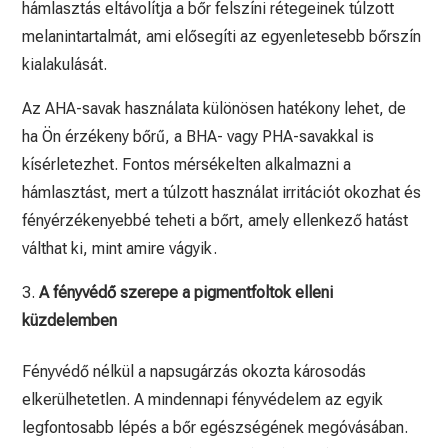
hámlasztás eltávolítja a bőr felszíni rétegeinek túlzott
melanintartalmát, ami elősegíti az egyenletesebb bőrszín
kialakulását.
Az AHA-savak használata különösen hatékony lehet, de
ha Ön érzékeny bőrű, a BHA- vagy PHA-savakkal is
kísérletezhet. Fontos mérsékelten alkalmazni a
hámlasztást, mert a túlzott használat irritációt okozhat és
fényérzékenyebbé teheti a bőrt, amely ellenkező hatást
válthat ki, mint amire vágyik.
A fényvédő szerepe a pigmentfoltok elleni
küzdelemben
Fényvédő nélkül a napsugárzás okozta károsodás
elkerülhetetlen. A mindennapi fényvédelem az egyik
legfontosabb lépés a bőr egészségének megóvásában.