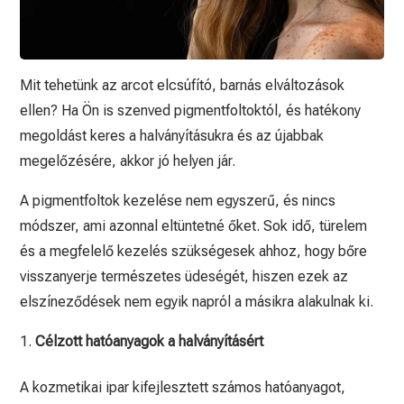
Mit tehetünk az arcot elcsúfító, barnás elváltozások
ellen? Ha Ön is szenved pigmentfoltoktól, és hatékony
megoldást keres a halványításukra és az újabbak
megelőzésére, akkor jó helyen jár.
A pigmentfoltok kezelése nem egyszerű, és nincs
módszer, ami azonnal eltüntetné őket. Sok idő, türelem
és a megfelelő kezelés szükségesek ahhoz, hogy bőre
visszanyerje természetes üdeségét, hiszen ezek az
elszíneződések nem egyik napról a másikra alakulnak ki.
Célzott hatóanyagok a halványításért
A kozmetikai ipar kifejlesztett számos hatóanyagot,