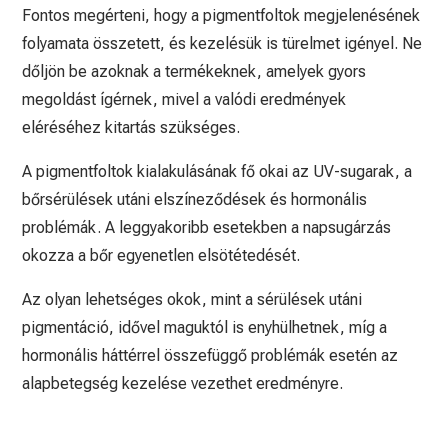
Fontos megérteni, hogy a pigmentfoltok megjelenésének
folyamata összetett, és kezelésük is türelmet igényel. Ne
dőljön be azoknak a termékeknek, amelyek gyors
megoldást ígérnek, mivel a valódi eredmények
eléréséhez kitartás szükséges.
A pigmentfoltok kialakulásának fő okai az UV-sugarak, a
bőrsérülések utáni elszíneződések és hormonális
problémák. A leggyakoribb esetekben a napsugárzás
okozza a bőr egyenetlen elsötétedését.
Az olyan lehetséges okok, mint a sérülések utáni
pigmentáció, idővel maguktól is enyhülhetnek, míg a
hormonális háttérrel összefüggő problémák esetén az
alapbetegség kezelése vezethet eredményre.