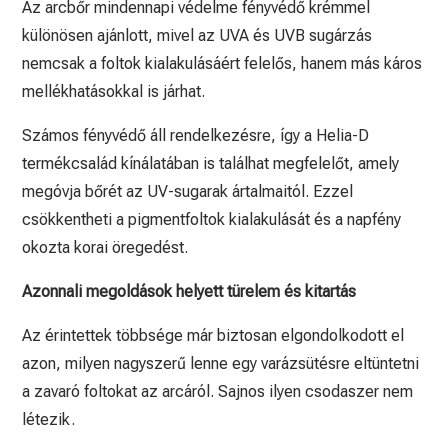
Az arcbőr mindennapi védelme fényvédő krémmel
különösen ajánlott, mivel az UVA és UVB sugárzás
nemcsak a foltok kialakulásáért felelős, hanem más káros
mellékhatásokkal is járhat.
Számos fényvédő áll rendelkezésre, így a Helia-D
termékcsalád kínálatában is találhat megfelelőt, amely
megóvja bőrét az UV-sugarak ártalmaitól. Ezzel
csökkentheti a pigmentfoltok kialakulását és a napfény
okozta korai öregedést.
Azonnali megoldások helyett türelem és kitartás
Az érintettek többsége már biztosan elgondolkodott el
azon, milyen nagyszerű lenne egy varázsütésre eltüntetni
a zavaró foltokat az arcáról. Sajnos ilyen csodaszer nem
létezik.