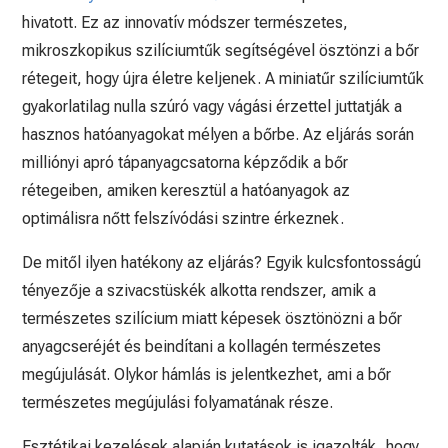
hivatott. Ez az innovatív módszer természetes,
mikroszkopikus szilíciumtűk segítségével ösztönzi a bőr
rétegeit, hogy újra életre keljenek. A miniatűr szilíciumtűk
gyakorlatilag nulla szúró vagy vágási érzettel juttatják a
hasznos hatóanyagokat mélyen a bőrbe. Az eljárás során
milliónyi apró tápanyagcsatorna képződik a bőr
rétegeiben, amiken keresztül a hatóanyagok az
optimálisra nőtt felszívódási szintre érkeznek.
De mitől ilyen hatékony az eljárás? Egyik kulcsfontosságú
tényezője a szivacstüskék alkotta rendszer, amik a
természetes szilícium miatt képesek ösztönözni a bőr
anyagcseréjét és beindítani a kollagén természetes
megújulását. Olykor hámlás is jelentkezhet, ami a bőr
természetes megújulási folyamatának része.
Esztétikai kezelések alapján kutatások is igazolták, hogy