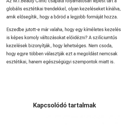
Az M.I.Beauty Clinic csapata folyamatosan lépést tart a
globális esztétikai trendekkel, olyan kezeléseket kínálva,
amik elősegítik, hogy a bőröd a legjobb formáját hozza.
Eszedbe jutott-e már valaha, hogy egy kíméletes kezelés
is képes komoly változásokat előidézni? A szilíciumtűs
kezelések bizonyítják, hogy lehetséges. Nem csoda,
hogy egyre többen választják ezt a megoldást nemcsak
esztétikai, hanem egészségügyi szempontok miatt is.
Kapcsolódó tartalmak