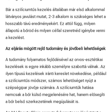
Bár a szilíciumtűs kezelés általában már első alkalommal
látványos javulást mutat, 2-3 alkalom is szükséges lehet a
hosszabb távú eredményekért. Ez attól függ, milyen
állapotú a bőröd és milyen céllal szeretnéd igénybe venni
a kezelést.
Az eljárás mögött rejlő tudomány és jövőbeli lehetőségek
A tudomány folyamatos fejlődésével az orvos-esztétikai
kezelések is egyre inkább személyre szabottá válnak. Az
ilyen típusú kezelések iránti kereslet növekedése, például
a szilíciumtűs módszer, számos lehetőséget nyújt a
szépségipar jövője számára. A szilíciumtűk hatása
nemcsak a bőr külső megjelenésére hat, hanem elősegíti
a bőr belső szerkezetének megújulását is.