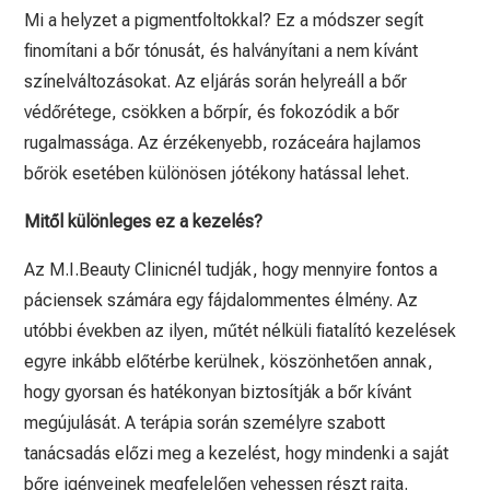
Mi a helyzet a pigmentfoltokkal? Ez a módszer segít
finomítani a bőr tónusát, és halványítani a nem kívánt
színelváltozásokat. Az eljárás során helyreáll a bőr
védőrétege, csökken a bőrpír, és fokozódik a bőr
rugalmassága. Az érzékenyebb, rozáceára hajlamos
bőrök esetében különösen jótékony hatással lehet.
Mitől különleges ez a kezelés?
Az M.I.Beauty Clinicnél tudják, hogy mennyire fontos a
páciensek számára egy fájdalommentes élmény. Az
utóbbi években az ilyen, műtét nélküli fiatalító kezelések
egyre inkább előtérbe kerülnek, köszönhetően annak,
hogy gyorsan és hatékonyan biztosítják a bőr kívánt
megújulását. A terápia során személyre szabott
tanácsadás előzi meg a kezelést, hogy mindenki a saját
bőre igényeinek megfelelően vehessen részt rajta.