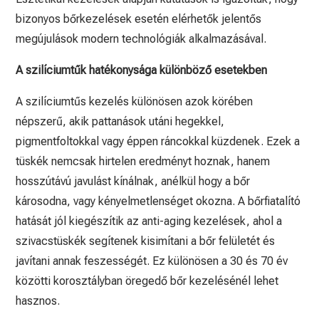
bizonyos bőrkezelések esetén elérhetők jelentős
megújulások modern technológiák alkalmazásával.
A szilíciumtűk hatékonysága különböző esetekben
A szilíciumtűs kezelés különösen azok körében
népszerű, akik pattanások utáni hegekkel,
pigmentfoltokkal vagy éppen ráncokkal küzdenek. Ezek a
tüskék nemcsak hirtelen eredményt hoznak, hanem
hosszútávú javulást kínálnak, anélkül hogy a bőr
károsodna, vagy kényelmetlenséget okozna. A bőrfiatalító
hatását jól kiegészítik az anti-aging kezelések, ahol a
szivacstüskék segítenek kisimítani a bőr felületét és
javítani annak feszességét. Ez különösen a 30 és 70 év
közötti korosztályban öregedő bőr kezelésénél lehet
hasznos.