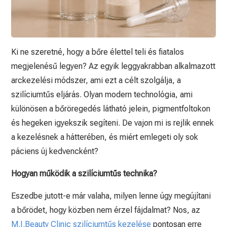
Ki ne szeretné, hogy a bőre élettel teli és fiatalos
megjelenésű legyen? Az egyik leggyakrabban alkalmazott
arckezelési módszer, ami ezt a célt szolgálja, a
szilíciumtűs eljárás. Olyan modern technológia, ami
különösen a bőröregedés látható jelein, pigmentfoltokon
és hegeken igyekszik segíteni. De vajon mi is rejlik ennek
a kezelésnek a hátterében, és miért emlegeti oly sok
páciens új kedvencként?
Hogyan működik a szilíciumtűs technika?
Eszedbe jutott-e már valaha, milyen lenne úgy megújítani
a bőrödet, hogy közben nem érzel fájdalmat? Nos, az
M.I.Beauty Clinic szilíciumtűs kezelése
pontosan erre