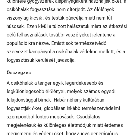
különféle gyógyszerek alapanyagaként használják őket, a
csikóhalak fogyasztása nem elterjedt. Az élőlények
viszonylag kicsik, és testük páncélja miatt nem túl
húsosak. Ezen kívül a túlzott halászatuk miatt az étkezési
célú felhasználásuk további veszélyeket jelentene a
populációikra nézve. Emiatt sok természetvédő
szervezet kampányol a csikóhalak védelme mellett, és a
fogyasztásuk kerülését javasolja.
Összegzés
A csikóhalak a tenger egyik legérdekesebb és
legkülönlegesebb élőlényei, melyek számos egyedi
tulajdonsággal bírnak. Habár néhány kultúrában
fogyasztják őket, globálisan inkább természetvédelmi
szempontból fontos megóvásuk. Csodálatos
megjelenésük és különleges életmódjuk miatt érdemes
megismerni és védeni őket, hogy a jövő generációi is