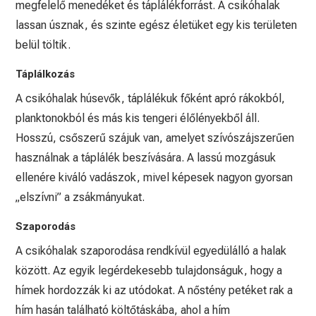
megfelelő menedéket és táplálékforrást. A csikóhalak
lassan úsznak, és szinte egész életüket egy kis területen
belül töltik.
Táplálkozás
A csikóhalak húsevők, táplálékuk főként apró rákokból,
planktonokból és más kis tengeri élőlényekből áll.
Hosszú, csőszerű szájuk van, amelyet szívószájszerűen
használnak a táplálék beszívására. A lassú mozgásuk
ellenére kiváló vadászok, mivel képesek nagyon gyorsan
„elszívni” a zsákmányukat.
Szaporodás
A csikóhalak szaporodása rendkívül egyedülálló a halak
között. Az egyik legérdekesebb tulajdonságuk, hogy a
hímek hordozzák ki az utódokat. A nőstény petéket rak a
hím hasán található költőtáskába, ahol a hím