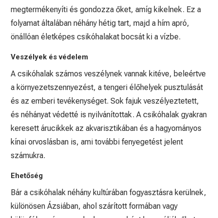
megtermékenyíti és gondozza őket, amíg kikelnek. Ez a
folyamat általában néhány hétig tart, majd a hím apró,
önállóan életképes csikóhalakat bocsát ki a vízbe.
Veszélyek és védelem
A csikóhalak számos veszélynek vannak kitéve, beleértve
a környezetszennyezést, a tengeri élőhelyek pusztulását
és az emberi tevékenységet. Sok fajuk veszélyeztetett,
és néhányat védetté is nyilvánítottak. A csikóhalak gyakran
keresett árucikkek az akvarisztikában és a hagyományos
kínai orvoslásban is, ami további fenyegetést jelent
számukra.
Ehetőség
Bár a csikóhalak néhány kultúrában fogyasztásra kerülnek,
különösen Ázsiában, ahol szárított formában vagy