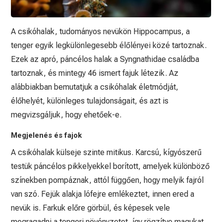
A csikóhalak, tudományos nevükön Hippocampus, a
tenger egyik legkülönlegesebb élőlényei közé tartoznak.
Ezek az apró, páncélos halak a Syngnathidae családba
tartoznak, és mintegy 46 ismert fajuk létezik. Az
alábbiakban bemutatjuk a csikóhalak életmódját,
élőhelyét, különleges tulajdonságait, és azt is
megvizsgáljuk, hogy ehetőek-e.
Megjelenés és fajok
A csikóhalak külseje szinte mitikus. Karcsú, kígyószerű
testük páncélos pikkelyekkel borított, amelyek különböző
színekben pompáznak, attól függően, hogy melyik fajról
van szó. Fejük alakja lófejre emlékeztet, innen ered a
nevük is. Farkuk előre görbül, és képesek vele
megragadni a tengeri növényzetet, így rögzítve magukat