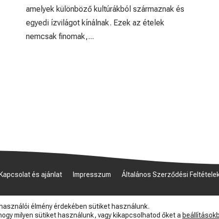
amelyek különböző kultúrákból származnak és
egyedi ízvilágot kínálnak. Ezek az ételek
nemcsak finomak,...
Kapcsolat és ajánlat
Impresszum
Általános Szerződési Feltétele
© 2026 Myfish
lhasználói élmény érdekében sütiket használunk.
ogy milyen sütiket használunk, vagy kikapcsolhatod őket a
beállítások